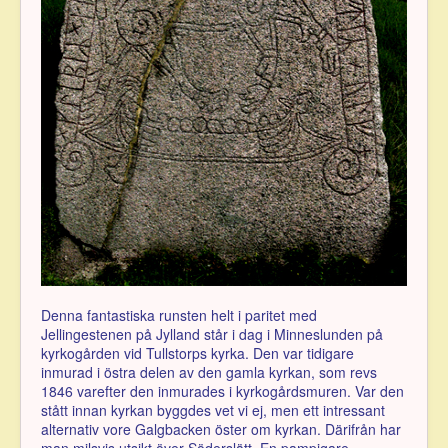
Denna fantastiska runsten helt i paritet med
Jellingestenen på Jylland står i dag i Minneslunden på
kyrkogården vid Tullstorps kyrka. Den var tidigare
inmurad i östra delen av den gamla kyrkan, som revs
1846 varefter den inmurades i kyrkogårdsmuren. Var den
stått innan kyrkan byggdes vet vi ej, men ett intressant
alternativ vore Galgbacken öster om kyrkan. Därifrån har
man milsvis utsikt över Söderslätt. En pampigare