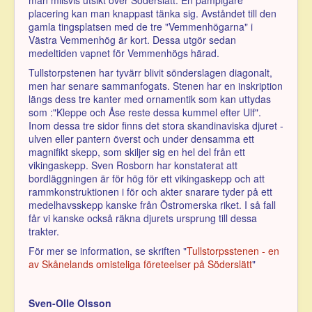
placering kan man knappast tänka sig. Avståndet till den
gamla tingsplatsen med de tre "Vemmenhögarna" i
Västra Vemmenhög är kort. Dessa utgör sedan
medeltiden vapnet för Vemmenhögs härad.
Tullstorpstenen har tyvärr blivit sönderslagen diagonalt,
men har senare sammanfogats. Stenen har en inskription
längs dess tre kanter med ornamentik som kan uttydas
som :"Kleppe och Åse reste dessa kummel efter Ulf".
Inom dessa tre sidor finns det stora skandinaviska djuret -
ulven eller pantern överst och under densamma ett
magnifikt skepp, som skiljer sig en hel del från ett
vikingaskepp. Sven Rosborn har konstaterat att
bordläggningen är för hög för ett vikingaskepp och att
rammkonstruktionen i för och akter snarare tyder på ett
medelhavsskepp kanske från Östromerska riket. I så fall
får vi kanske också räkna djurets ursprung till dessa
trakter.
För mer se information, se skriften "
Tullstorpsstenen - en
av Skånelands omisteliga företeelser på Söderslätt
"
Sven-Olle Olsson