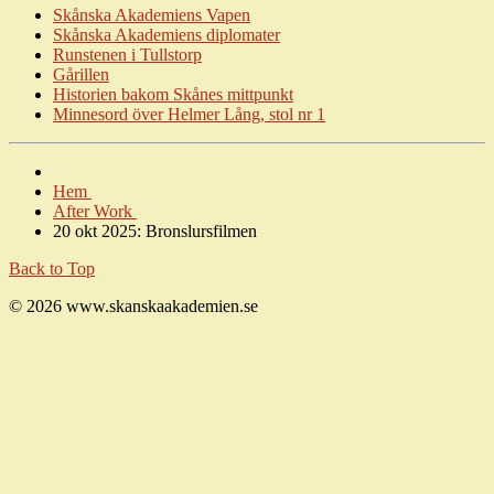
Skånska Akademiens Vapen
Skånska Akademiens diplomater
Runstenen i Tullstorp
Gårillen
Historien bakom Skånes mittpunkt
Minnesord över Helmer Lång, stol nr
1
Hem
After Work
20 okt 2025: Bronslursfilmen
Back to Top
© 2026 www.skanskaakademien.se