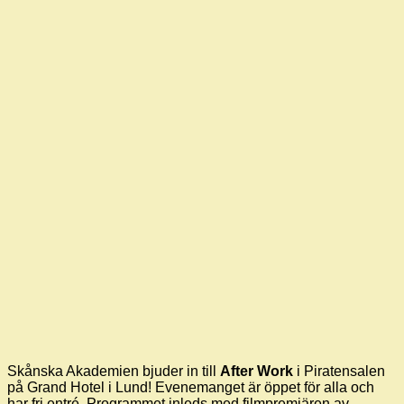
Skånska Akademien bjuder in till
After Work
i Piratensalen
på Grand Hotel i Lund! Evenemanget är öppet för alla och
har fri entré. Programmet inleds med filmpremiären av