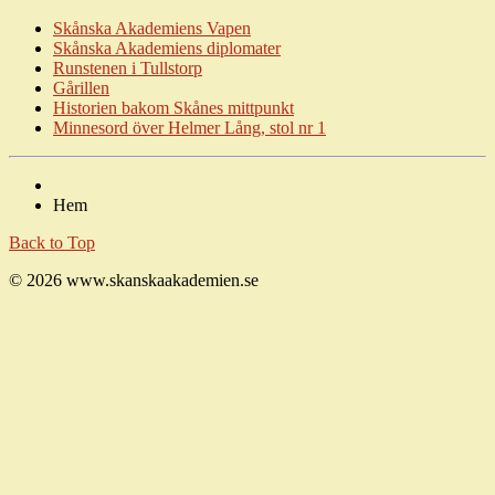
Skånska Akademiens Vapen
Skånska Akademiens diplomater
Runstenen i Tullstorp
Gårillen
Historien bakom Skånes mittpunkt
Minnesord över Helmer Lång, stol nr
1
Hem
Back to Top
© 2026 www.skanskaakademien.se