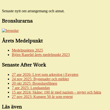
Senaste nytt om arran­gemang och annat.
Bronslurarna
Årets Medelpunkt
Medelpunkten 2025
Björn Ranelid årets medelpunkt 2023
Senaste After Work
27 apr 2026: Livet som arkeolog i Egypten
24 nov 2025: Byggnader och möbler
20 okt 2025: Bronslursfilmen
7 apr 2025: Lundaandan
15 apr 2024: Skåne: 100 år med nazism – myter och fakta
27 nov 2023: Kungen 50 år som regent
Läs även