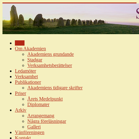
Hem
Om Akademien
Akademiens grundande
Stadgar
Verksamhetsberättelser
Ledamöter
Verksamhet
Publikationer
Akademiens tidigare skrifter
Priser
Årets Medelpunkt
Diplomater
Arkiv
Arrangemang
Några föreläsningar
Galleri
Vänföreningen
Kontakt