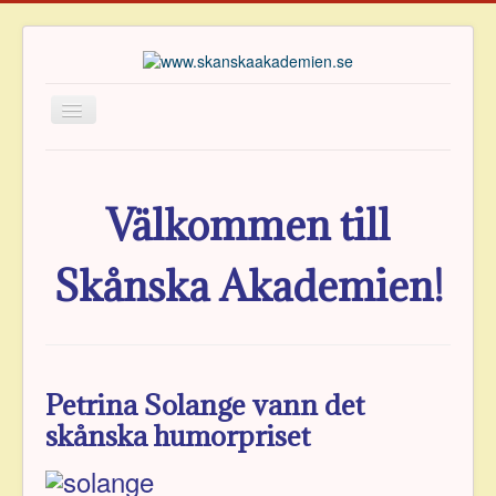
Hem
Om Akademien
Välkommen till
Ledamöter
Skånska Akademien!
Verksamhet
Publikationer
Priser
Arkiv
Petrina Solange vann det
Vänföreningen
skånska humor­priset
Kontakt