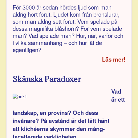
För 3000 år sedan hördes ljud som man
aldrig hört förut. Ljudet kom från bronslurar,
som man aldrig sett förut.
Vem spelade på
dessa magnifika blåshorn? För vem spelade
man? Vad spelade man?
Hur, när, varför och
i vilka samman­hang – och hur lät de
egentligen?
Läs mer!
Skånska Paradoxer
Vad
är ett
landskap, en provins? Och dess
invånare? På avstånd är det lätt hänt
att klichéerna skymmer den mång­
facetterade verkligheten.