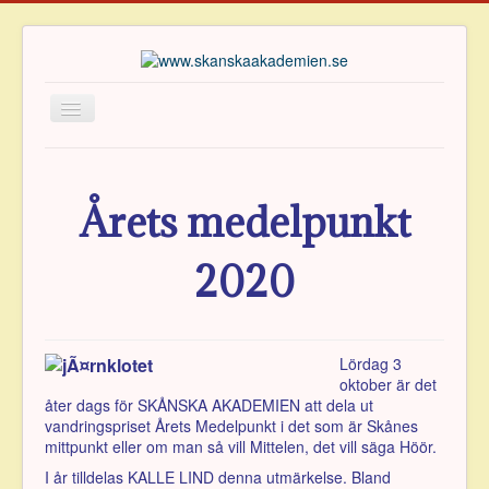
Hem
Om Akademien
Årets medelpunkt
Ledamöter
2020
Verksamhet
Publikationer
Priser
Lördag 3
Arkiv
oktober är det
åter dags för SKÅNSKA AKADEMIEN att dela ut
Vänföreningen
vandringspriset Årets Medelpunkt i det som är Skånes
mittpunkt eller om man så vill Mittelen, det vill säga Höör.
Kontakt
I år tilldelas KALLE LIND denna utmärkelse. Bland