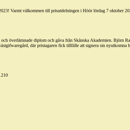
2023! Varmt välkommen till prisutdelningen i Höör lördag 7 oktober 20
h överlämnade diplom och gåva från Skånska Akademien. Björn Ranelid
ifwaregård, där pristagaren fick tillfälle att signera sin nyutkomna b