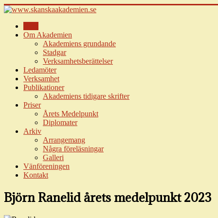
Hem
Om Akademien
Akademiens grundande
Stadgar
Verksamhetsberättelser
Ledamöter
Verksamhet
Publikationer
Akademiens tidigare skrifter
Priser
Årets Medelpunkt
Diplomater
Arkiv
Arrangemang
Några föreläsningar
Galleri
Vänföreningen
Kontakt
Björn Ranelid årets medelpunkt 2023